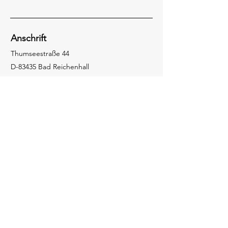
Anschrift
Thumseestraße 44
D-83435 Bad Reichenhall
Kontakt
Tel. + 49 (0) 8651 7007 - 0
empfang@schoendorfer.de
Karriere
Wir stellen ein - hier können Sie unsere
offenen Stellen abrufen!
Karriere